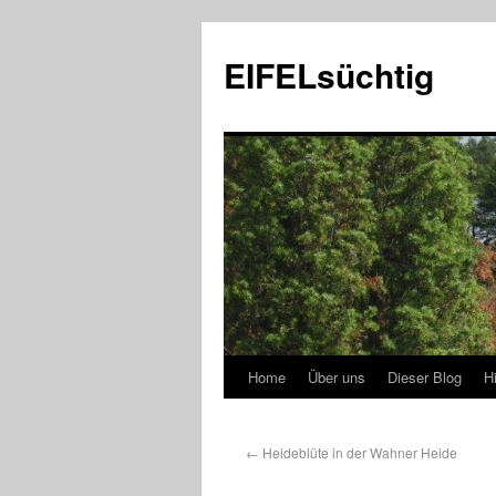
EIFELsüchtig
Home
Über uns
Dieser Blog
H
←
Heideblüte in der Wahner Heide