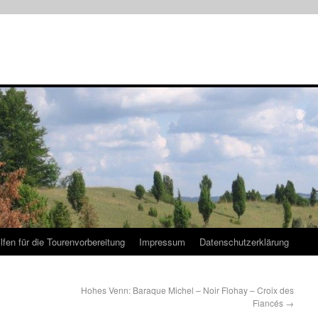
ilfen für die Tourenvorbereitung
Impressum
Datenschutzerklärung
Hohes Venn: Baraque Michel – Noir Flohay – Croix des
Fiancés
→