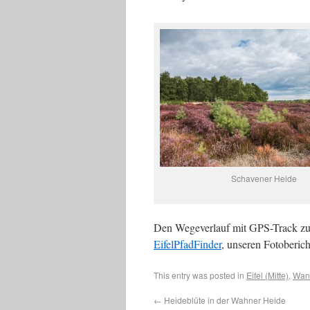
Schavener Heide
Den Wegeverlauf mit GPS-Track zu
EifelPfadFinder
, unseren Fotoberich
This entry was posted in
Eifel (Mitte)
,
Wan
←
Heideblüte in der Wahner Heide