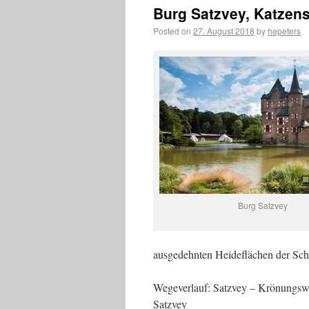
Burg Satzvey, Katzen
Posted on
27. August 2018
by
hepeters
Burg Satzvey
ausgedehnten Heideflächen der Sch
Wegeverlauf: Satzvey – Krönungswe
Satzvey