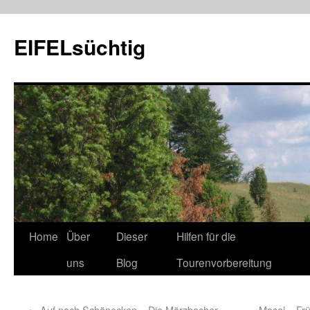
EIFELsüchtig
Home
Über
Dieser
Hilfen für die
uns
Blog
Tourenvorbereitung
←
Auf nach Schönecken – Die Märzbecher
Mosel – Fr