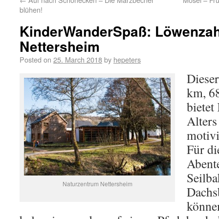
blühen!
KinderWanderSpaß: Löwenzahn
Nettersheim
Posted on
25. March 2018
by
hepeters
Dieser
km, 68
bietet
Alters
motivi
Für di
Abente
Seilba
Naturzentrum Nettersheim
Dachs
könne