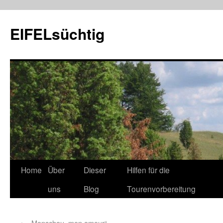
EIFELsüchtig
Home
Über
Dieser
Hilfen für die
uns
Blog
Tourenvorbereitung
←
„Monschau, mon amour“