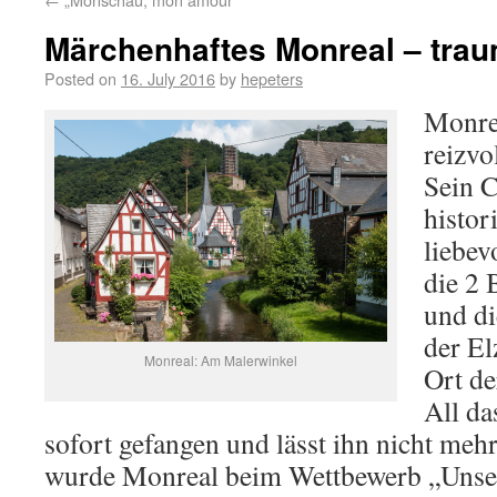
Märchenhaftes Monreal – tra
Posted on
16. July 2016
by
hepeters
Monrea
reizvo
Sein 
histor
liebev
die 2 
und di
der El
Monreal: Am Malerwinkel
Ort de
All d
sofort gefangen und lässt ihn nicht meh
wurde Monreal beim Wettbewerb „Unser