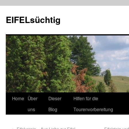
EIFELsüchtig
Home
Über
Dieser
Hilfen für die
uns
Blog
Tourenvorbereitung
←
Eifelverein – Aus Liebe zur Eifel
Eifelsteig u