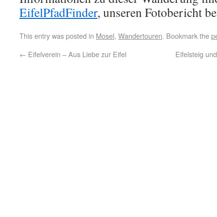
EifelPfadFinder
, unseren Fotobericht b
This entry was posted in
Mosel
,
Wandertouren
. Bookmark the
p
←
Eifelverein – Aus Liebe zur Eifel
Eifelsteig u