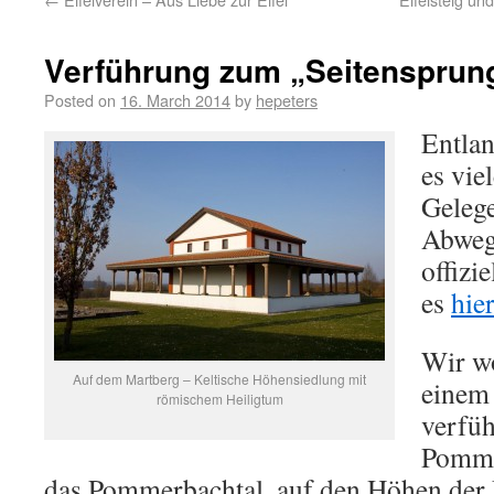
Verführung zum „Seitensprun
Posted on
16. March 2014
by
hepeters
Entlan
es vie
Gelege
Abweg
offizi
es
hier
Wir wo
Auf dem Martberg – Keltische Höhensiedlung mit
einem
römischem Heiligtum
verfü
Pomme
das Pommerbachtal, auf den Höhen der 